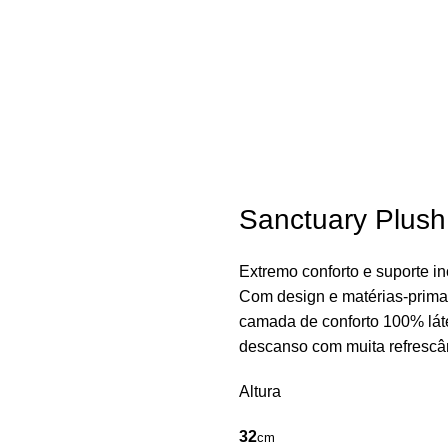
CAMAS E COLCHÕES
CABEÇEIRAS
ROS
Sanctuary Plush
Extremo conforto e suporte i
Com design e matérias-primas
camada de conforto 100% láte
descanso com muita refrescâ
Altura
32
cm