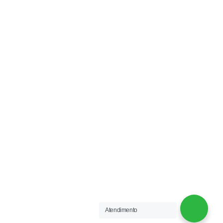
EXCLUSIVE COLCHOARIA PREMIUM ARAÇATUBA
Av. Brasília, 976 - Vila Bandeirantes
Celular / Whatsapp (18) 99798-1616
Fixo: 3301-1049
REDES SOCIAIS
Acompanhe-nos:
EXCLUSIVE COLCHOARIA
2021 CRIADO POR
OFERTAMIX
.
Atendimento
SOLUÇÕES EM E-COMMERCE