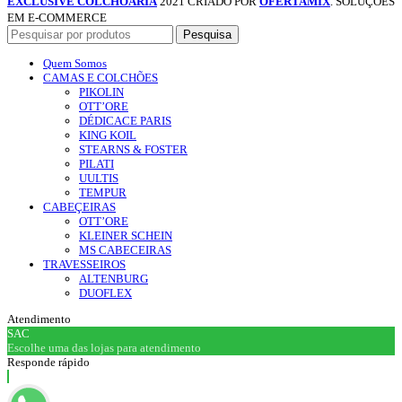
EXCLUSIVE COLCHOARIA
2021 CRIADO POR
OFERTAMIX
. SOLUÇÕES
EM E-COMMERCE
Pesquisa
Quem Somos
CAMAS E COLCHÕES
PIKOLIN
OTT’ORE
DÉDICACE PARIS
KING KOIL
STEARNS & FOSTER
PILATI
UULTIS
TEMPUR
CABEÇEIRAS
OTT’ORE
KLEINER SCHEIN
MS CABECEIRAS
TRAVESSEIROS
ALTENBURG
DUOFLEX
Atendimento
SAC
Escolhe uma das lojas para atendimento
Responde rápido