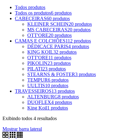
Todos
produtos
Todos os produtos
6 produtos
CABEÇEIRAS
60 produtos
KLEINER SCHEIN
20 produtos
MS CABECEIRAS
20 produtos
OTT'ORE
20 produtos
CAMAS E COLCHÕES
112 produtos
DÉDICACE PARIS
4 produtos
KING KOIL
32 produtos
OTT'ORE
11 produtos
PIKOLIN
23 produtos
PILATI
23 produtos
STEARNS & FOSTER
3 produtos
TEMPUR
6 produtos
UULTIS
10 produtos
TRAVESSEIROS
13 produtos
ALTENBURG
8 produtos
DUOFLEX
4 produtos
King Koil
1 produtos
Exibindo todos 4 resultados
Mostrar barra lateral