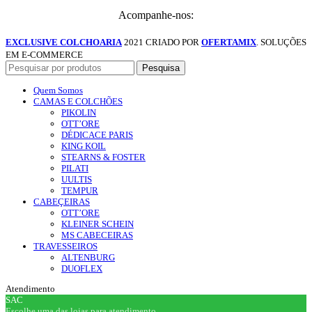
Acompanhe-nos:
EXCLUSIVE COLCHOARIA
2021 CRIADO POR
OFERTAMIX
. SOLUÇÕES
EM E-COMMERCE
Pesquisa
Quem Somos
CAMAS E COLCHÕES
PIKOLIN
OTT’ORE
DÉDICACE PARIS
KING KOIL
STEARNS & FOSTER
PILATI
UULTIS
TEMPUR
CABEÇEIRAS
OTT’ORE
KLEINER SCHEIN
MS CABECEIRAS
TRAVESSEIROS
ALTENBURG
DUOFLEX
Atendimento
SAC
Escolhe uma das lojas para atendimento