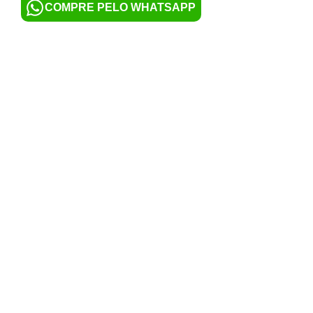
COMPRE PELO WHATSAPP
EXCLUSIVE COLCHOARIA PREMIUM ARAÇATUBA
Av. Brasília, 976 - Vila Bandeirantes
Celular / Whatsapp (18) 99798-1616
Fixo: 3301-1049
REDES SOCIAIS
Acompanhe-nos: