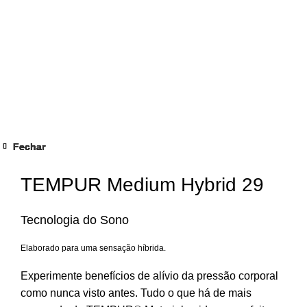
Fechar
Fechar
Fechar
Fechar
Fechar
Fechar
Fechar
Fechar
Clique para ampliar
TEMPUR Medium Hybrid 29
Tecnologia do Sono
Elaborado para uma sensação híbrida.
Experimente benefícios de alívio da pressão corporal
como nunca visto antes. Tudo o que há de mais