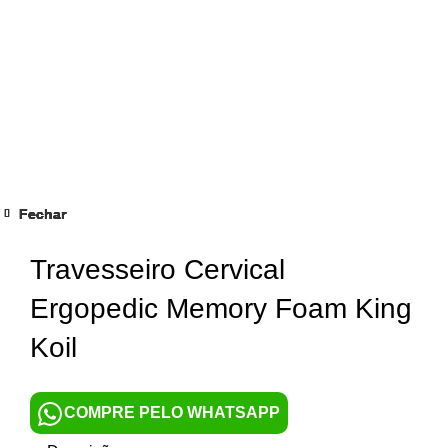
Fechar
Fechar
Fechar
Fechar
Fechar
Fechar
Fechar
Fechar
Clique para ampliar
Travesseiro Cervical
Ergopedic Memory Foam King
Koil
COMPRE PELO WHATSAPP