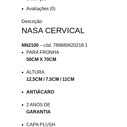
Avaliações (0)
Descrição
NASA CERVICAL
NN2100
– cód. 789680620218-1
PARA FRONHA
50CM X 70CM
ALTURA
12,5CM / 7,5CM / 11CM
ANTIÁCARO
2 ANOS DE
GARANTIA
CAPA PLUSH