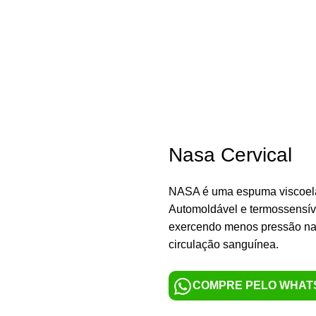
CAMAS E COLCHÕES
CABEÇEIRAS
ROS
Nasa Cervical
NASA é uma espuma viscoelás
Automoldável e termossensíve
exercendo menos pressão nas 
circulação sanguínea.
COMPRE PELO WHAT