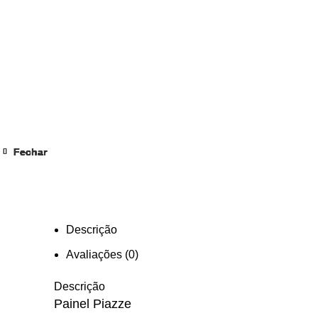
Quem Somos
TRAVESSEI
Fechar
Fechar
Fechar
Fechar
Fechar
Fechar
Fechar
Fechar
Clique para ampliar
Descrição
Avaliações (0)
Descrição
Painel Piazze