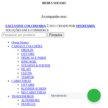
REDES SOCIAIS
Acompanhe-nos:
EXCLUSIVE COLCHOARIA
2021 CRIADO POR
OFERTAMIX
.
SOLUÇÕES EM E-COMMERCE
Pesquisa
Quem Somos
CAMAS E COLCHÕES
PIKOLIN
OTT’ORE
DÉDICACE PARIS
KING KOIL
STEARNS & FOSTER
PILATI
UULTIS
TEMPUR
CABEÇEIRAS
OTT’ORE
KLEINER SCHEIN
MS CABECEIRAS
Atendimento
TRAVESSEIROS
ALTENBURG
DUOFLEX