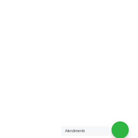
EXCLUSIVE COLCHOARIA PREMIUM ARAÇATUBA
Av. Brasília, 976 - Vila Bandeirantes
Celular / Whatsapp (18) 99798-1616
Fixo: 3301-1049
REDES SOCIAIS
Acompanhe-nos:
EXCLUSIVE COLCHOARIA
2021 CRIADO POR
OFERTAMIX
.
Atendimento
SOLUÇÕES EM E-COMMERCE