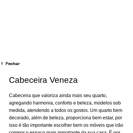
Fechar
Fechar
Fechar
Fechar
Fechar
Fechar
Fechar
Fechar
Clique para ampliar
Cabeceira Veneza
Cabeceira que valoriza ainda mais seu quarto,
agregando harmonia, conforto e beleza, modelos sob
medida, atendendo a todos os gostos. Um quarto bem
decorado, além de beleza, proporciona bem estar, por
isso é tão importante escolher bem os móveis que irão
compor o espaço mais importante da sua casa. É por