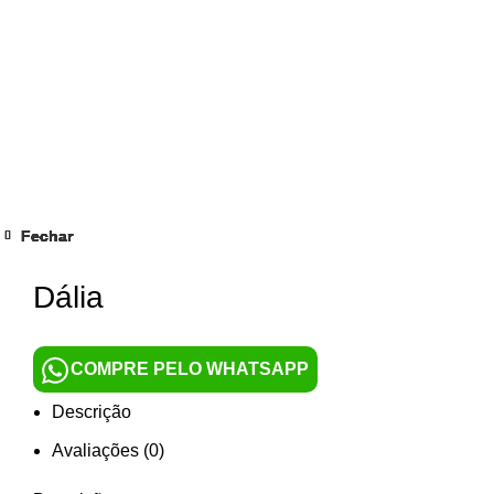
Fechar
Fechar
Fechar
Fechar
Fechar
Fechar
Fechar
Fechar
Clique para ampliar
Dália
COMPRE PELO WHATSAPP
Descrição
Avaliações (0)