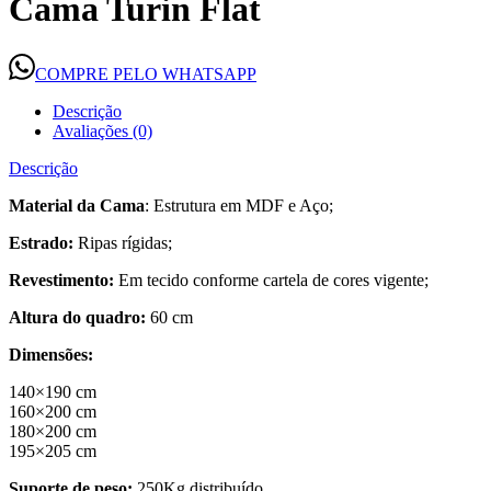
Cama Turin Flat
COMPRE PELO WHATSAPP
Descrição
Avaliações (0)
Descrição
Material da Cama
: Estrutura em MDF e Aço;
Estrado:
Ripas rígidas;
Revestimento:
Em tecido conforme cartela de cores vigente;
Altura do quadro:
60 cm
Dimensões:
140×190 cm
160×200 cm
180×200 cm
195×205 cm
Suporte de peso:
250Kg distribuído