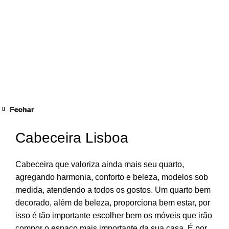
Fechar
Fechar
Fechar
Fechar
Fechar
Fechar
Fechar
Fechar
Clique para ampliar
Cabeceira Lisboa
Cabeceira que valoriza ainda mais seu quarto,
agregando harmonia, conforto e beleza, modelos sob
medida, atendendo a todos os gostos. Um quarto bem
decorado, além de beleza, proporciona bem estar, por
isso é tão importante escolher bem os móveis que irão
compor o espaço mais importante da sua casa. É por