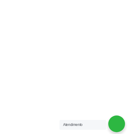
EXCLUSIVE COLCHOARIA PREMIUM ARAÇATUBA
Av. Brasília, 976 - Vila Bandeirantes
Celular / Whatsapp (18) 99798-1616
Fixo: 3301-1049
REDES SOCIAIS
Acompanhe-nos:
EXCLUSIVE COLCHOARIA
2021 CRIADO POR
OFERTAMIX
.
Atendimento
SOLUÇÕES EM E-COMMERCE