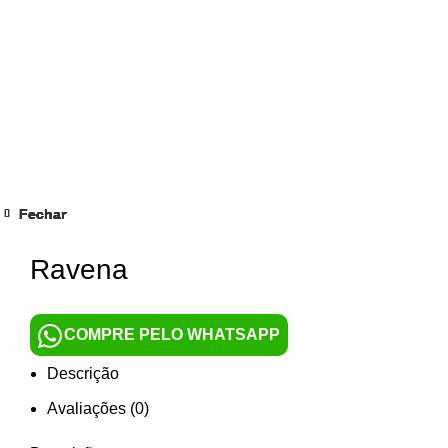
Fechar
Fechar
Fechar
Fechar
Fechar
Fechar
Fechar
Fechar
Clique para ampliar
Ravena
COMPRE PELO WHATSAPP
Descrição
Avaliações (0)